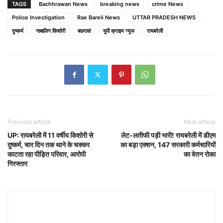
TAGS
Bachhrawan News
breaking news
crime News
Police Investigation
Rae Bareli News
UTTAR PRADESH NEWS
दुष्कर्म
नाबालिग किशोरी
बछरावां
यूपी क्राइम न्यूज
रायबरेली
Previous article
Next article
UP: रायबरेली में 11 वर्षीय किशोरी से
लेट-लतीफी पड़ी भारी! रायबरेली में डीएम
दुष्कर्म, चार दिन तक थाने के चक्कर
का बड़ा एक्शन, 147 सरकारी कर्मचारियों
काटता रहा पीड़ित परिवार, आरोपी
का वेतन रोका
गिरफ्तार