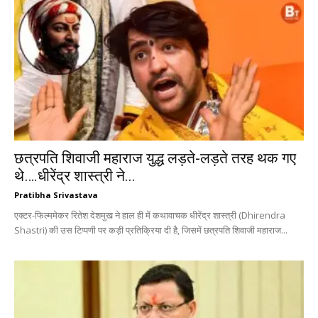
छत्रपति शिवाजी महाराज युद्ध लड़ते-लड़ते तरह थक गए
थे….धीरेंद्र शास्त्री ने...
Pratibha Srivastava
एक्टर-फिल्ममेकर रितेश देशमुख ने हाल ही में कथावाचक धीरेंद्र शास्त्री (Dhirendra
Shastri) की उस टिप्पणी पर कड़ी प्रतिक्रिया दी है, जिसमें छत्रपति शिवाजी महाराज...