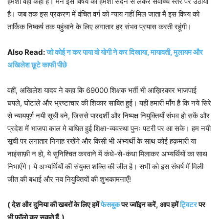
हमेशा वही कहा है। मैंने इस विषय को हमेशा सदन से लेकर सर्वोच्च स्तर पर उठाया
है। जब तक इस प्रकरण में वंचित वर्ग को न्याय नहीं मिल जाता मैं इस विषय को
तार्किक निष्कर्ष तक पहुंचाने के लिए लगातार हर संभव प्रयास करती रहूंगी।
Also Read:
जो कोई न कर पाया वो योगी ने कर दिखाया, मायावती, मुलायम और
अखिलेश छूटे काफी पीछे
वहीं, अखिलेश यादव ने कहा कि 69000 शिक्षक भर्ती भी आख़िरकार भाजपाई
घपले, घोटाले और भ्रष्टाचार की शिकार साबित हुई। यही हमारी माँग है कि नये सिरे
से न्यायपूर्ण नयी सूची बने, जिससे पारदर्शी और निष्पक्ष नियुक्तियाँ संभव हो सकें और
प्रदेश में भाजपा काल मे बाधित हुई शिक्षा-व्यवस्था पुनः पटरी पर आ सके। हम नयी
सूची पर लगातार निगाह रखेंगे और किसी भी अभ्यर्थी के साथ कोई हक़मारी या
नाइंसाफ़ी न हो, ये सुनिश्चित करवाने में कंधे-से-कंधा मिलाकर अभ्यर्थियों का साथ
निभाएँगे। ये अभ्यर्थियों की संयुक्त शक्ति की जीत है। सभी को इस संघर्ष में मिली
जीत की बधाई और नव नियुक्तियों की शुभकामनाएँ!
( देश और दुनिया की खबरों के लिए हमें
फेसबुक
पर ज्वॉइन करें, आप हमें
ट्विटर
पर
भी फॉलो कर सकते हैं. )