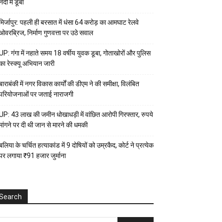
नदी में डूबा
मिर्जापुर: पहली ही बरसात में धंसा 64 करोड़ का आमघाट रेलवे
ओवरब्रिज, निर्माण गुणवत्ता पर उठे सवाल
UP: गंगा में नहाते समय 18 वर्षीय युवक डूबा, गोताखोरों और पुलिस
का रेस्क्यू अभियान जारी
बाराबंकी में नगर विकास कार्यों की डीएम ने की समीक्षा, विलंबित
परियोजनाओं पर जताई नाराजगी
UP: 43 लाख की जमीन धोखाधड़ी में वांछित आरोपी गिरफ्तार, रुपये
मांगने पर दी थी जान से मारने की धमकी
बलिया के चर्चित हत्याकांड में 9 दोषियों को उम्रकैद, कोर्ट ने प्रत्येक
पर लगाया ₹91 हजार जुर्माना
Search