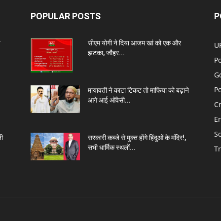
POPULAR POSTS
P
प
सीएम योगी ने दिया आजम खां को एक और
U
झटका, जौहर...
Po
G
Po
मायावती ने काटा टिकट तो माफिया को बढ़ाने
आगे आई ओवैसी...
C
E
So
नी
सरकारी कब्जे से मुक्त होंगे हिंदुओं के मंदिर!,
सभी धार्मिक स्थलों...
T