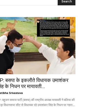
P: बसपा के इकलौते विधायक उमाशंकर
िंह के निधन पर मायावती...
atibha Srivastava
 बहुजन समाज पार्टी (बसपा) की राष्ट्रीय अध्यक्ष मायावती ने बलिया की
ड़ा विधानसभा सीट से विधायक रहे उमाशंकर सिंह के निधन पर गहरा...