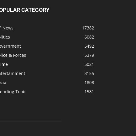
OPULAR CATEGORY
P News
17382
litics
6082
overnment
5492
lice & Forces
5379
rime
5021
ntertainment
3155
cial
1808
rending Topic
1581