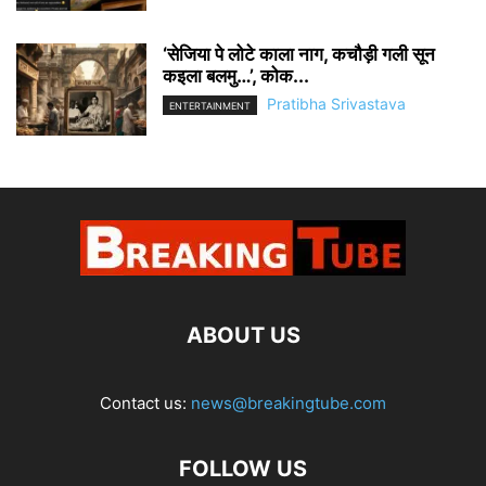
‘सेजिया पे लोटे काला नाग, कचौड़ी गली सून
कइला बलमु…’, कोक...
Pratibha Srivastava
ENTERTAINMENT
ABOUT US
Contact us:
news@breakingtube.com
FOLLOW US