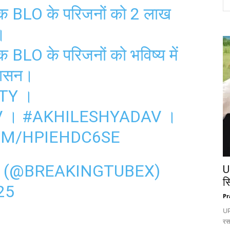
तक BLO के परिजनों को 2 लाख
।
 BLO के परिजनों को भविष्य में
वासन।
TY
।
V
।
#AKHILESHYADAV
।
OM/HPIEHDC6SE
 (@BREAKINGTUBEX)
U
स
25
Pr
UP:
रस