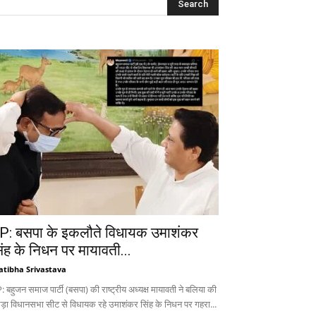
P: बसपा के इकलौते विधायक उमाशंकर
िंह के निधन पर मायावती...
atibha Srivastava
 बहुजन समाज पार्टी (बसपा) की राष्ट्रीय अध्यक्ष मायावती ने बलिया की
ड़ा विधानसभा सीट से विधायक रहे उमाशंकर सिंह के निधन पर गहरा...