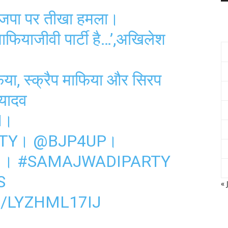
जपा पर तीखा हमला।
माफियाजीवी पार्टी है…’,अखिलेश
या, स्क्रैप माफिया और सिरप
 यादव
H
।
TY
।
@BJP4UP
।
।
#SAMAJWADIPARTY
S
« 
/LYZHML17IJ