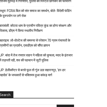
ताजिम मुठभेड़ में गिरफ्तार, पुलिस की पिस्टल छीनकर की फायरिंग
मथुरा: FCRA बिल को संत समाज का समर्थन, बोले- विदेशी फंडिंग
के दुरुपयोग पर लगे रोक
बाराबंकी: कोटवा धाम के प्राचीन पवित्र कुंड का होगा संरक्षण और
विकास, डीएम ने किया स्थलीय निरीक्षण
बहराइच: लो-वोल्टेज की समस्या से परेशान 70 ग्राम पंचायतों के
ग्रामीणों का प्रदर्शन, एसडीएम को सौंपा ज्ञापन
UP: बांदा में तेज रफ्तार वाहन ने महिला को कुचला, मदद के इंतजार
में तड़पती रही, शव की पहचान में जुटी पुलिस
UP: हेलीकॉप्टर से बरसे फूल तो गूंज उठा सहारनपुर, ‘हर-हर
महादेव’ के जयकारों से भक्तिमय हुआ कांवड़ मार्ग
Search