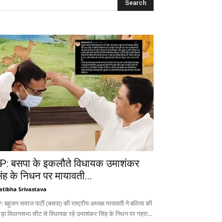
P: बसपा के इकलौते विधायक उमाशंकर
िंह के निधन पर मायावती...
atibha Srivastava
 बहुजन समाज पार्टी (बसपा) की राष्ट्रीय अध्यक्ष मायावती ने बलिया की
ड़ा विधानसभा सीट से विधायक रहे उमाशंकर सिंह के निधन पर गहरा...