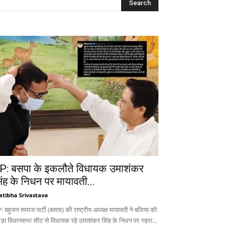
P: बसपा के इकलौते विधायक उमाशंकर
िंह के निधन पर मायावती...
atibha Srivastava
 बहुजन समाज पार्टी (बसपा) की राष्ट्रीय अध्यक्ष मायावती ने बलिया की
ड़ा विधानसभा सीट से विधायक रहे उमाशंकर सिंह के निधन पर गहरा...