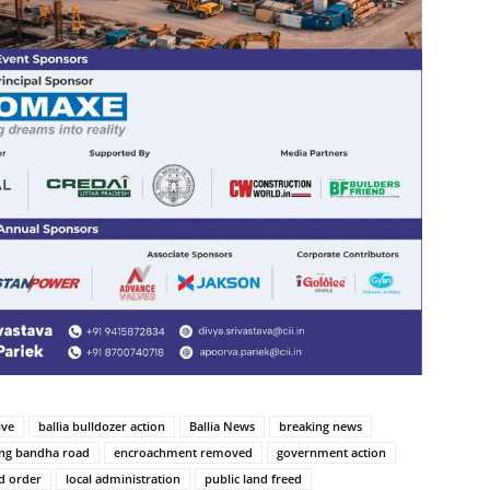
ive
ballia bulldozer action
Ballia News
breaking news
ing bandha road
encroachment removed
government action
d order
local administration
public land freed