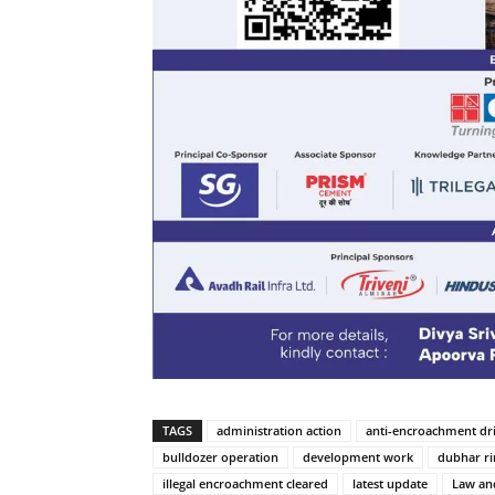
TAGS
administration action
anti-encroachment dr
bulldozer operation
development work
dubhar r
illegal encroachment cleared
latest update
Law an