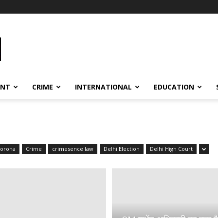
ENT
CRIME
INTERNATIONAL
EDUCATION
orona
Crime
crimesence law
Delhi Election
Delhi High Court