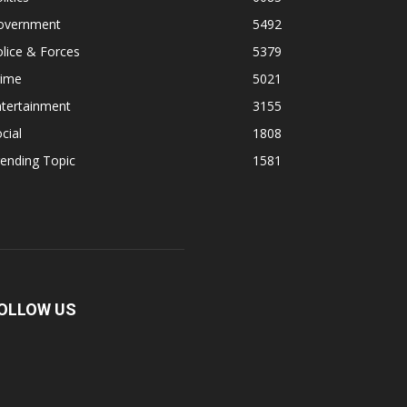
overnment
5492
lice & Forces
5379
rime
5021
ntertainment
3155
cial
1808
ending Topic
1581
OLLOW US