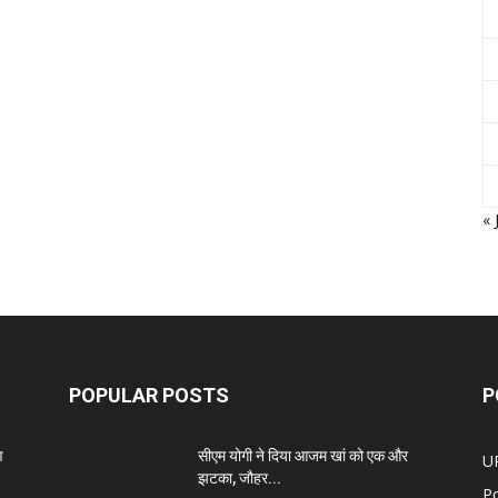
« 
POPULAR POSTS
P
ण
सीएम योगी ने दिया आजम खां को एक और
U
झटका, जौहर...
Po