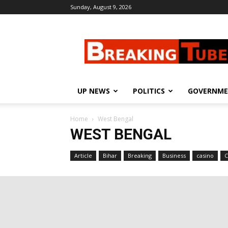
Sunday, August 9, 2026
Breaking
Tube
UP NEWS
POLITICS
GOVERNM
Home
West Bengal
WEST BENGAL
Article
Bihar
Breaking
Business
casino
C