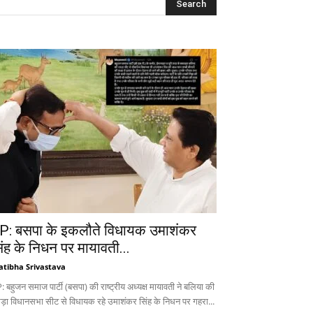
P: बसपा के इकलौते विधायक उमाशंकर
िंह के निधन पर मायावती...
atibha Srivastava
 बहुजन समाज पार्टी (बसपा) की राष्ट्रीय अध्यक्ष मायावती ने बलिया की
ड़ा विधानसभा सीट से विधायक रहे उमाशंकर सिंह के निधन पर गहरा...