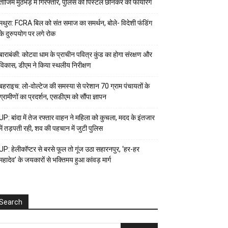
ताजिम मुठभेड़ में गिरफ्तार, पुलिस की पिस्टल छीनकर की फायरिंग
मथुरा: FCRA बिल को संत समाज का समर्थन, बोले- विदेशी फंडिंग
के दुरुपयोग पर लगे रोक
बाराबंकी: कोटवा धाम के प्राचीन पवित्र कुंड का होगा संरक्षण और
विकास, डीएम ने किया स्थलीय निरीक्षण
बहराइच: लो-वोल्टेज की समस्या से परेशान 70 ग्राम पंचायतों के
ग्रामीणों का प्रदर्शन, एसडीएम को सौंपा ज्ञापन
UP: बांदा में तेज रफ्तार वाहन ने महिला को कुचला, मदद के इंतजार
में तड़पती रही, शव की पहचान में जुटी पुलिस
UP: हेलीकॉप्टर से बरसे फूल तो गूंज उठा सहारनपुर, ‘हर-हर
महादेव’ के जयकारों से भक्तिमय हुआ कांवड़ मार्ग
Search