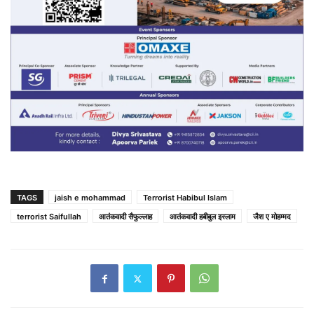
TAGS
jaish e mohammad
Terrorist Habibul Islam
terrorist Saifullah
आतंकवादी सैफुल्लाह
आतंकवादी हबीबुल इस्लाम
जैश ए मोहम्मद