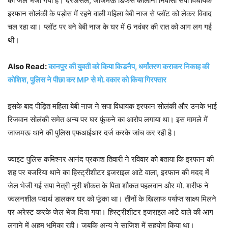
को जेल भेजा गया है। दरअसल, जाजमऊ डिफेंस कॉलोनी निवासी सपा विधायक
इरफान सोलंकी के पड़ोस में रहने वाली महिला बेबी नाज से प्लॉट को लेकर विवाद
चल रहा था। प्लॉट पर बने बेबी नाज के घर में 6 नवंबर की रात को आग लग गई
थी।
Also Read:
कानपुर की युवती को किया किडनैप, धर्मांतरण कराकर निकाह की
कोशिश, पुलिस ने पीछा कर MP से मो. वकार को किया गिरफ्तार
इसके बाद पीड़ित महिला बेबी नाज ने सपा विधायक इरफान सोलंकी और उनके भाई
रिजवान सोलंकी समेत अन्य पर घर फूंकने का आरोप लगाया था। इस मामले में
जाजमऊ थाने की पुलिस एफआईआर दर्ज करके जांच कर रही है।
ज्वाइंट पुलिस कमिश्नर आनंद प्रकाश तिवारी ने रविवार को बताया कि इरफान की
शह पर बजरिया थाने का हिस्ट्रीशीटर इजराइल आटे वाला, इरफान की मदद में
जेल भेजी गई सपा नेत्री नूरी शौकत के पिता शौकत पहलवान और मो. शरीफ ने
ज्वलनशील पदार्थ डालकर घर को फूंका था। तीनों के खिलाफ पर्याप्त साक्ष्य मिलने
पर अरेस्ट करके जेल भेज दिया गया। हिस्ट्रीशीटर इजराइल आटे वाले की आग
लगाने में अहम भूमिका रही। जबकि अन्य ने साजिश में सहयोग किया था।