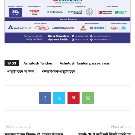
TAGS
Ashutosh Tandon
Ashutosh Tandon passes away
आशुतोष टंडन का निधन
भाजपा विधायक आशुतोष टंडन
Previous article
Next article
लखनऊ में लव जिहाद: मो. मजहर ने राहुल
बस्ती: ‘FIR क्यों नहीं लिखी’ पूछने पर