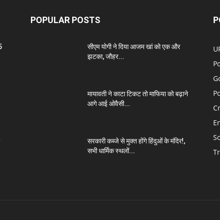
POPULAR POSTS
P
5
सीएम योगी ने दिया आजम खां को एक और
U
झटका, जौहर...
Po
G
Po
मायावती ने काटा टिकट तो माफिया को बढ़ाने
आगे आई ओवैसी...
C
E
So
सरकारी कब्जे से मुक्त होंगे हिंदुओं के मंदिर!,
सभी धार्मिक स्थलों...
T