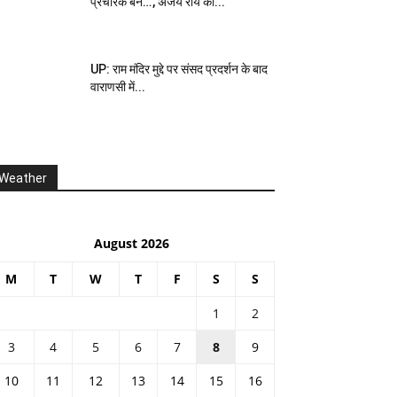
प्रचारक बनें…’, अजय राय का...
UP: राम मंदिर मुद्दे पर संसद प्रदर्शन के बाद
वाराणसी में...
Weather
August 2026
M
T
W
T
F
S
S
1
2
3
4
5
6
7
8
9
10
11
12
13
14
15
16