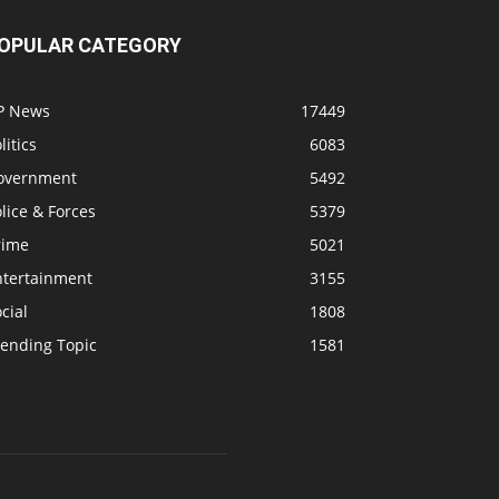
OPULAR CATEGORY
P News
17449
litics
6083
overnment
5492
lice & Forces
5379
rime
5021
ntertainment
3155
cial
1808
rending Topic
1581