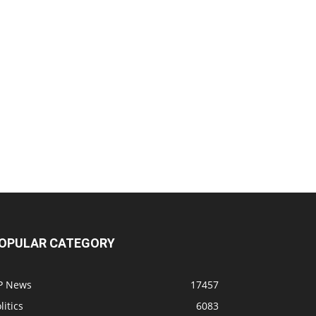
OPULAR CATEGORY
P News
17457
litics
6083