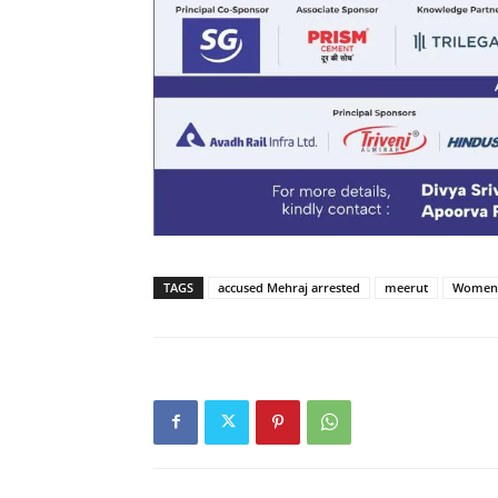
TAGS
accused Mehraj arrested
meerut
Women T