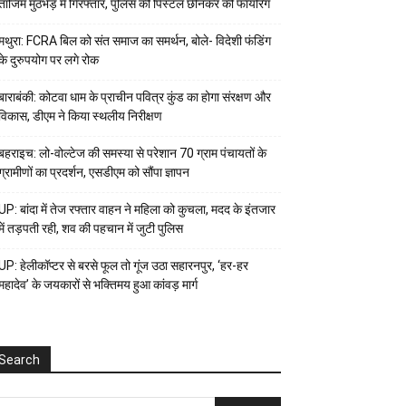
ताजिम मुठभेड़ में गिरफ्तार, पुलिस की पिस्टल छीनकर की फायरिंग
मथुरा: FCRA बिल को संत समाज का समर्थन, बोले- विदेशी फंडिंग
के दुरुपयोग पर लगे रोक
बाराबंकी: कोटवा धाम के प्राचीन पवित्र कुंड का होगा संरक्षण और
विकास, डीएम ने किया स्थलीय निरीक्षण
बहराइच: लो-वोल्टेज की समस्या से परेशान 70 ग्राम पंचायतों के
ग्रामीणों का प्रदर्शन, एसडीएम को सौंपा ज्ञापन
UP: बांदा में तेज रफ्तार वाहन ने महिला को कुचला, मदद के इंतजार
में तड़पती रही, शव की पहचान में जुटी पुलिस
UP: हेलीकॉप्टर से बरसे फूल तो गूंज उठा सहारनपुर, ‘हर-हर
महादेव’ के जयकारों से भक्तिमय हुआ कांवड़ मार्ग
Search