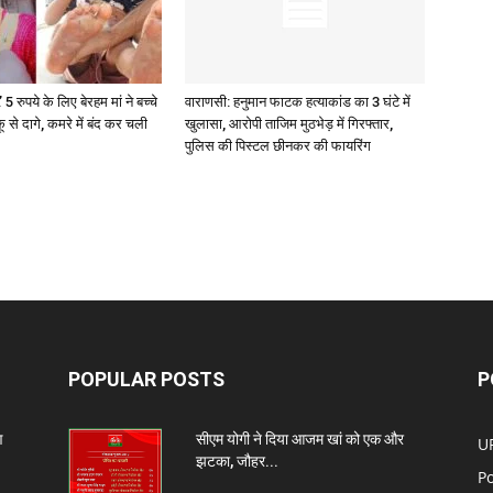
 5 रुपये के लिए बेरहम मां ने बच्चे
वाराणसी: हनुमान फाटक हत्याकांड का 3 घंटे में
कू से दागे, कमरे में बंद कर चली
खुलासा, आरोपी ताजिम मुठभेड़ में गिरफ्तार,
पुलिस की पिस्टल छीनकर की फायरिंग
POPULAR POSTS
P
ण
सीएम योगी ने दिया आजम खां को एक और
U
झटका, जौहर...
Po