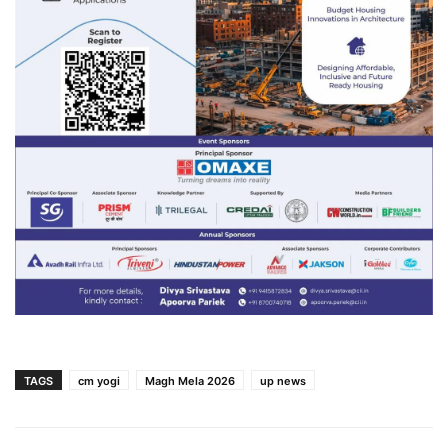
TAGS
cm yogi
Magh Mela 2026
up news