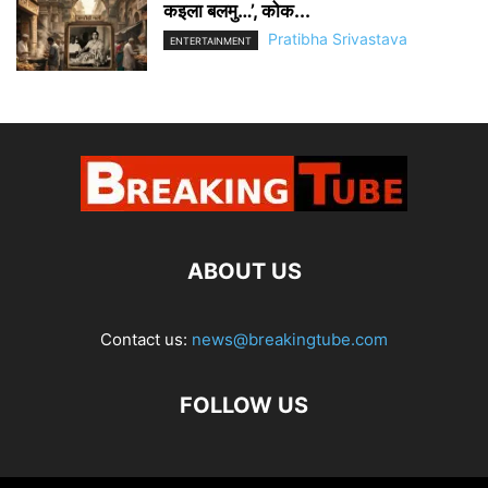
कइला बलमु…’, कोक...
Pratibha Srivastava
ENTERTAINMENT
ABOUT US
Contact us:
news@breakingtube.com
FOLLOW US