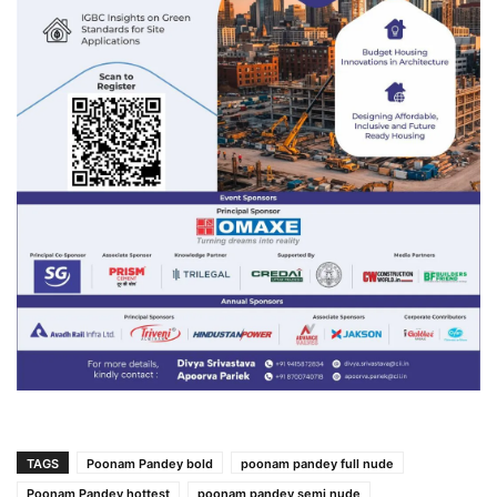
TAGS
Poonam Pandey bold
poonam pandey full nude
Poonam Pandey hottest
poonam pandey semi nude