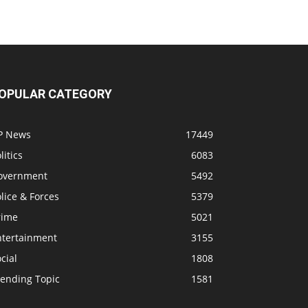
OPULAR CATEGORY
P News
17449
litics
6083
overnment
5492
lice & Forces
5379
rime
5021
ntertainment
3155
cial
1808
rending Topic
1581