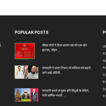
POPULAR POSTS
P
5
सीएम योगी ने दिया आजम खां को एक और
U
झटका, जौहर...
Po
G
Po
मायावती ने काटा टिकट तो माफिया को बढ़ाने
आगे आई ओवैसी...
C
E
So
सरकारी कब्जे से मुक्त होंगे हिंदुओं के मंदिर!,
सभी धार्मिक स्थलों...
T