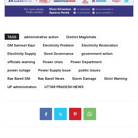
TAGS
administrative action
District Magistrate
DM Sarneet Kaur
Electricity Problem
Electricity Restoration
Electricity Supply
Good Governance
government action
officials-warning
Power crisis
Power Department
power outage
Power Supply Issue
public issues
Rae Bareli DM
Rae Bareli News
Storm Damage
Strict Warning
UP administration
UTTAR PRADESH NEWS