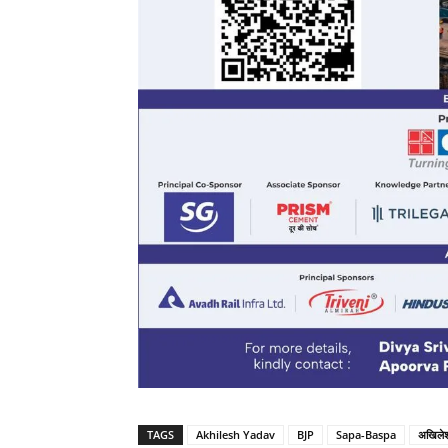
TAGS
Akhilesh Yadav
BJP
Sapa-Baspa
अखिलेश