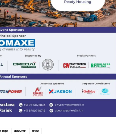
 यादव
बसपा-सपा
भाजपा