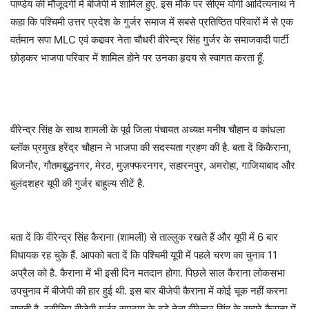
पाण्डेय की मौजूदगी में बीजेपी में शामिल हुए. इस मौके पर सीएम योगी आदित्यनाथ ने
कहा कि पश्चिमी उत्तर प्रदेश के गुर्जर समाज में सबसे प्रतिष्ठित परिवारों में से एक
वर्तमान सपा MLC एवं कद्दावर नेता चौधरी वीरेन्द्र सिंह गुर्जर के समाजवादी पार्टी
छोड़कर भाजपा परिवार में शामिल होने पर उनका हृदय से स्वागत करता हूँ.
वीरेन्द्र सिंह के साथ शामली के पूर्व जिला पंचायत अध्यक्ष मनीष चौहान व कांधला
ब्लॉक प्रमुख हरेंद्र चौहान ने भाजपा की सदस्यता ग्रहण की है. बता दें किकैराना,
बिजनौर, गौतमबुद्धनगर, मेरठ, मुज़फ्फरनगर, सहारनपुर, अमरोहा, गाजियाबाद और
बुलंदशहर यूपी की गुर्जर बाहुल्य सीटें है.
बता दें कि वीरेन्द्र सिंह कैराना (शामली) से ताल्लुक रखते हैं और यूपी में 6 बार
विधायक रह चुके हैं. आपको बता दें कि पश्चिमी यूपी में पहले चरण का चुनाव 11
अप्रैल को है. कैराना में भी इसी दिन मतदान होगा. पिछले साल कैराना लोकसभा
उपचुनाव में बीजेपी की हार हुई थी. इस बार बीजेपी कैराना में कोई चूक नहीं करना
चाहती है. इसीलिए बीजेपी गुर्जर समुदाय के बड़े नेता वीरेन्द्र सिंह के सहारे कैराना में