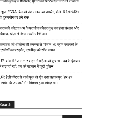
ताजिम मुठभेड़ में गिरफ्तार, पुलिस की पिस्टल छीनकर की फायरिंग
मथुरा: FCRA बिल को संत समाज का समर्थन, बोले- विदेशी फंडिंग
के दुरुपयोग पर लगे रोक
बाराबंकी: कोटवा धाम के प्राचीन पवित्र कुंड का होगा संरक्षण और
विकास, डीएम ने किया स्थलीय निरीक्षण
बहराइच: लो-वोल्टेज की समस्या से परेशान 70 ग्राम पंचायतों के
ग्रामीणों का प्रदर्शन, एसडीएम को सौंपा ज्ञापन
UP: बांदा में तेज रफ्तार वाहन ने महिला को कुचला, मदद के इंतजार
में तड़पती रही, शव की पहचान में जुटी पुलिस
UP: हेलीकॉप्टर से बरसे फूल तो गूंज उठा सहारनपुर, ‘हर-हर
महादेव’ के जयकारों से भक्तिमय हुआ कांवड़ मार्ग
Search