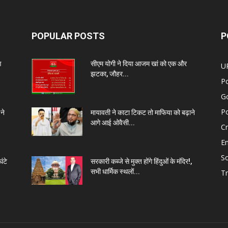
POPULAR POSTS
P
ण
सीएम योगी ने दिया आजम खां को एक और
U
झटका, जौहर...
Po
G
Po
ने
मायावती ने काटा टिकट तो माफिया को बढ़ाने
आगे आई ओवैसी...
C
E
So
ंटे
सरकारी कब्जे से मुक्त होंगे हिंदुओं के मंदिर!,
सभी धार्मिक स्थलों...
Tr