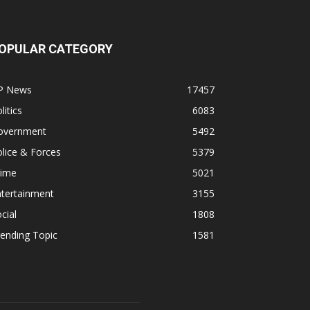
OPULAR CATEGORY
P News
17457
litics
6083
overnment
5492
lice & Forces
5379
rime
5021
ntertainment
3155
cial
1808
ending Topic
1581