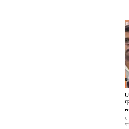
UP
प्
Pr
UP
एवं