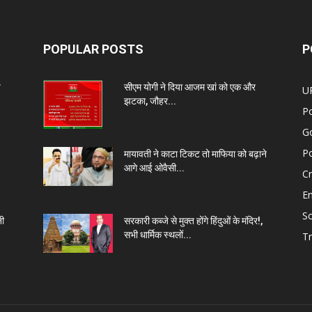
POPULAR POSTS
P
प
सीएम योगी ने दिया आजम खां को एक और
U
झटका, जौहर...
Po
G
Po
मायावती ने काटा टिकट तो माफिया को बढ़ाने
आगे आई ओवैसी...
C
E
So
नी
सरकारी कब्जे से मुक्त होंगे हिंदुओं के मंदिर!,
सभी धार्मिक स्थलों...
Tr