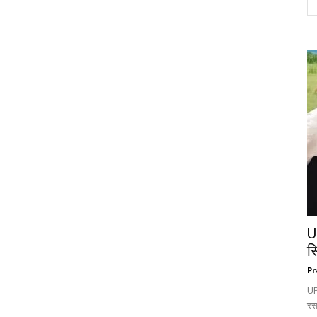
U
स
Pr
UP:
रस