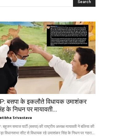
P: बसपा के इकलौते विधायक उमाशंकर
िंह के निधन पर मायावती...
atibha Srivastava
 बहुजन समाज पार्टी (बसपा) की राष्ट्रीय अध्यक्ष मायावती ने बलिया की
ड़ा विधानसभा सीट से विधायक रहे उमाशंकर सिंह के निधन पर गहरा...