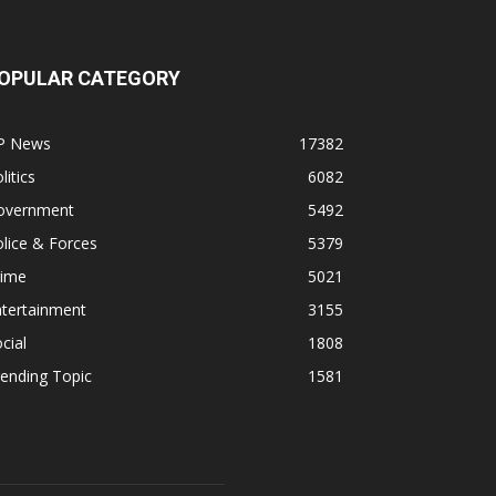
OPULAR CATEGORY
P News
17382
litics
6082
overnment
5492
lice & Forces
5379
rime
5021
ntertainment
3155
cial
1808
ending Topic
1581