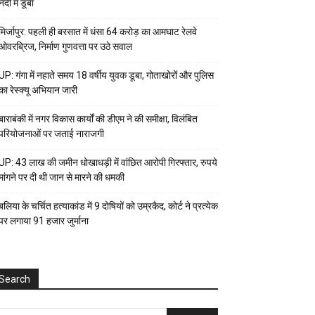
नदी में डूबा
मिर्जापुर: पहली ही बरसात में धंसा 64 करोड़ का आमघाट रेलवे
ओवरब्रिज, निर्माण गुणवत्ता पर उठे सवाल
UP: गंगा में नहाते समय 18 वर्षीय युवक डूबा, गोताखोरों और पुलिस
का रेस्क्यू अभियान जारी
बाराबंकी में नगर विकास कार्यों की डीएम ने की समीक्षा, विलंबित
परियोजनाओं पर जताई नाराजगी
UP: 43 लाख की जमीन धोखाधड़ी में वांछित आरोपी गिरफ्तार, रुपये
मांगने पर दी थी जान से मारने की धमकी
बलिया के चर्चित हत्याकांड में 9 दोषियों को उम्रकैद, कोर्ट ने प्रत्येक
पर लगाया ₹91 हजार जुर्माना
Search