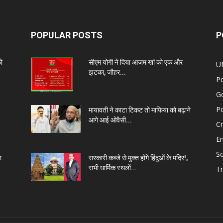
POPULAR POSTS
P
को
सीएम योगी ने दिया आजम खां को एक और
U
झटका, जौहर...
Po
G
Po
मायावती ने काटा टिकट तो माफिया को बढ़ाने
आगे आई ओवैसी...
C
E
So
ा
सरकारी कब्जे से मुक्त होंगे हिंदुओं के मंदिर!,
सभी धार्मिक स्थलों...
Tr