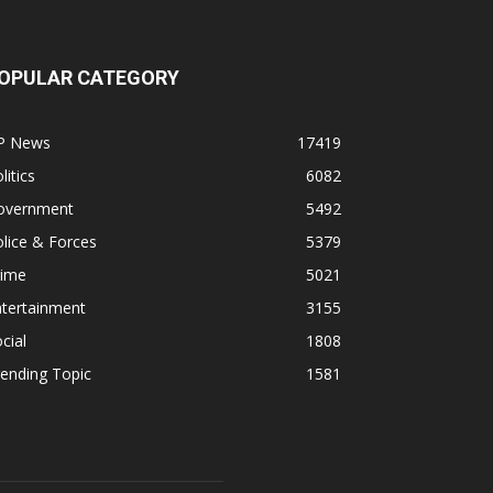
OPULAR CATEGORY
P News
17419
litics
6082
overnment
5492
lice & Forces
5379
rime
5021
ntertainment
3155
cial
1808
ending Topic
1581