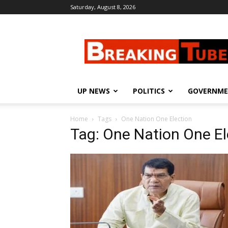
Saturday, August 8, 2026
Breaking
Tube
UP NEWS
POLITICS
GOVERNM
Home
Tags
One Nation One Election
Tag: One Nation One El