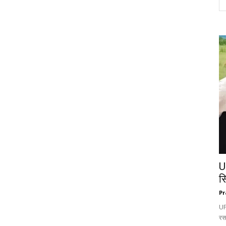
U
स
Pr
UP:
रस