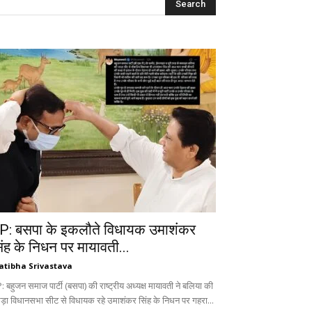
P: बसपा के इकलौते विधायक उमाशंकर
िंह के निधन पर मायावती...
atibha Srivastava
 बहुजन समाज पार्टी (बसपा) की राष्ट्रीय अध्यक्ष मायावती ने बलिया की
ड़ा विधानसभा सीट से विधायक रहे उमाशंकर सिंह के निधन पर गहरा...