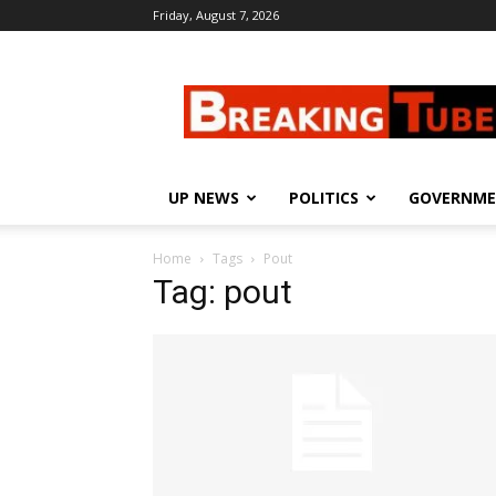
Friday, August 7, 2026
Breaking
Tube
UP NEWS
POLITICS
GOVERNM
Home
Tags
Pout
Tag: pout