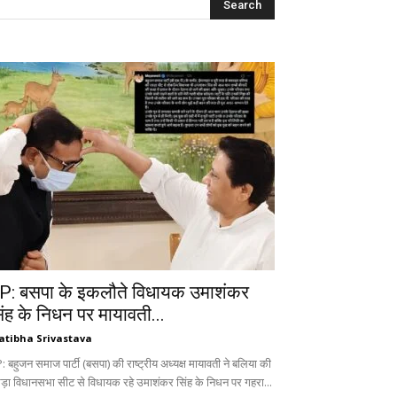
P: बसपा के इकलौते विधायक उमाशंकर
िंह के निधन पर मायावती...
atibha Srivastava
 बहुजन समाज पार्टी (बसपा) की राष्ट्रीय अध्यक्ष मायावती ने बलिया की
ड़ा विधानसभा सीट से विधायक रहे उमाशंकर सिंह के निधन पर गहरा...