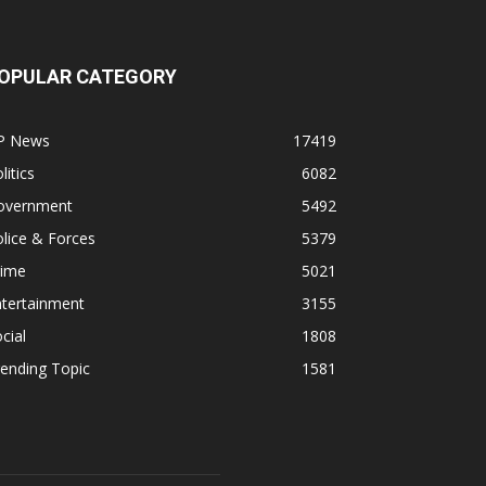
OPULAR CATEGORY
P News
17419
litics
6082
overnment
5492
lice & Forces
5379
rime
5021
ntertainment
3155
cial
1808
ending Topic
1581