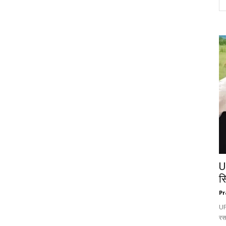
U
स
Pr
UP:
रस