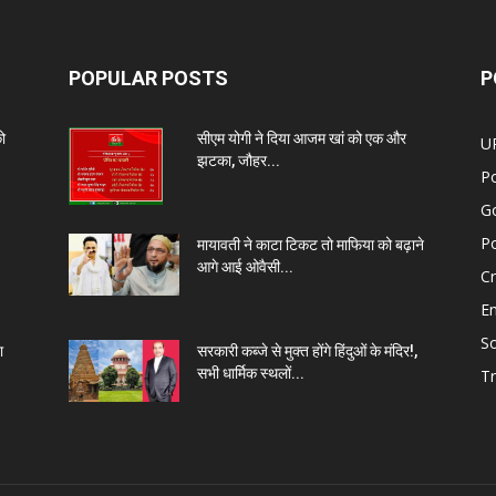
POPULAR POSTS
P
को
सीएम योगी ने दिया आजम खां को एक और
U
झटका, जौहर...
Po
G
Po
मायावती ने काटा टिकट तो माफिया को बढ़ाने
आगे आई ओवैसी...
C
E
So
ा
सरकारी कब्जे से मुक्त होंगे हिंदुओं के मंदिर!,
सभी धार्मिक स्थलों...
Tr