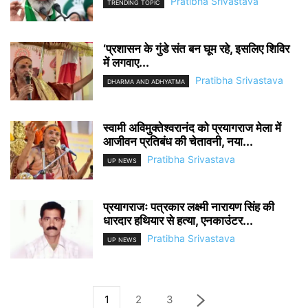
Pratibha Srivastava
TRENDING TOPIC
‘प्रशासन के गुंडे संत बन घूम रहे, इसलिए शिविर
में लगवाए...
Pratibha Srivastava
DHARMA AND ADHYATMA
स्वामी अविमुक्तेश्वरानंद को प्रयागराज मेला में
आजीवन प्रतिबंध की चेतावनी, नया...
Pratibha Srivastava
UP NEWS
प्रयागराजः पत्रकार लक्ष्मी नारायण सिंह की
धारदार हथियार से हत्या, एनकाउंटर...
Pratibha Srivastava
UP NEWS
1
2
3