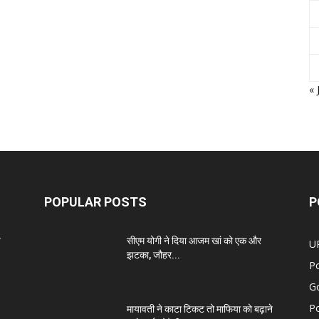
« 
POPULAR POSTS
P
प
सीएम योगी ने दिया आजम खां को एक और
U
झटका, जौहर...
Po
G
Po
मायावती ने काटा टिकट तो माफिया को बढ़ाने