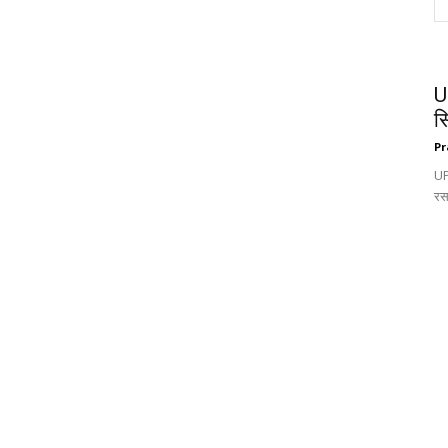
U
स
Pr
UP:
रस