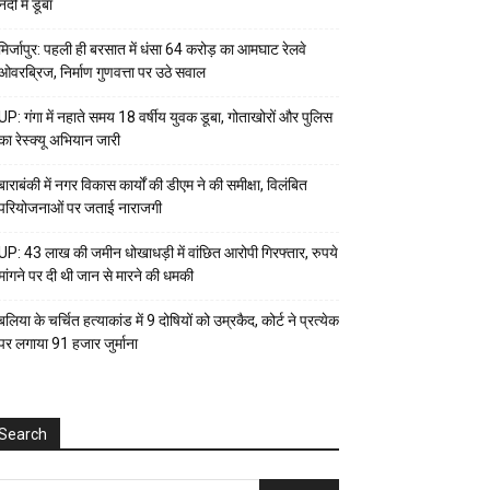
नदी में डूबा
मिर्जापुर: पहली ही बरसात में धंसा 64 करोड़ का आमघाट रेलवे
ओवरब्रिज, निर्माण गुणवत्ता पर उठे सवाल
UP: गंगा में नहाते समय 18 वर्षीय युवक डूबा, गोताखोरों और पुलिस
का रेस्क्यू अभियान जारी
बाराबंकी में नगर विकास कार्यों की डीएम ने की समीक्षा, विलंबित
परियोजनाओं पर जताई नाराजगी
UP: 43 लाख की जमीन धोखाधड़ी में वांछित आरोपी गिरफ्तार, रुपये
मांगने पर दी थी जान से मारने की धमकी
बलिया के चर्चित हत्याकांड में 9 दोषियों को उम्रकैद, कोर्ट ने प्रत्येक
पर लगाया ₹91 हजार जुर्माना
Search