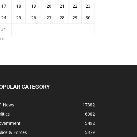
17
18
19
20
21
22
23
24
25
26
27
28
29
30
31
Jul
OPULAR CATEGORY
P News
17382
litics
6082
overnment
5492
lice & Forces
5379