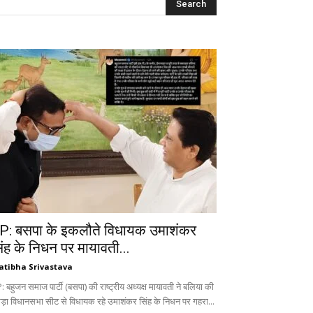
P: बसपा के इकलौते विधायक उमाशंकर
िंह के निधन पर मायावती...
atibha Srivastava
 बहुजन समाज पार्टी (बसपा) की राष्ट्रीय अध्यक्ष मायावती ने बलिया की
ड़ा विधानसभा सीट से विधायक रहे उमाशंकर सिंह के निधन पर गहरा...