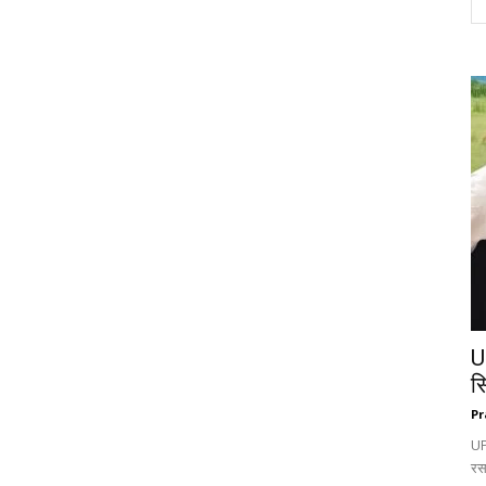
U
स
Pr
UP:
रस