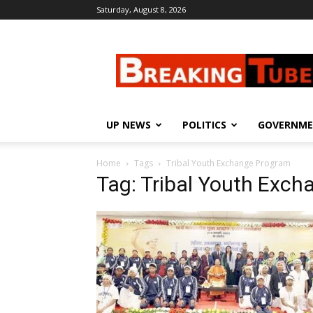
Saturday, August 8, 2026
Breaking
Tube
UP NEWS
POLITICS
GOVERNM
Home
Tags
Tribal Youth Exchange Program
Tag: Tribal Youth Exc