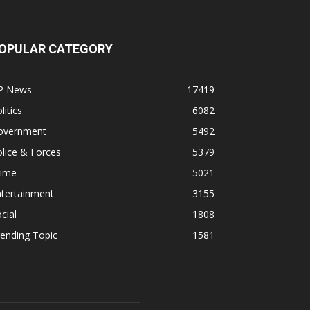
OPULAR CATEGORY
P News
17419
litics
6082
overnment
5492
lice & Forces
5379
rime
5021
ntertainment
3155
cial
1808
ending Topic
1581