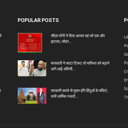
POPULAR POSTS
P
को
सीएम योगी ने दिया आजम खां को एक और
U
झटका, जौहर...
Po
G
Po
मायावती ने काटा टिकट तो माफिया को बढ़ाने
आगे आई ओवैसी...
C
E
So
ा
सरकारी कब्जे से मुक्त होंगे हिंदुओं के मंदिर!,
सभी धार्मिक स्थलों...
Tr