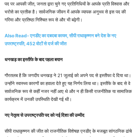
पद पर आपकी जीत, जनता द्वारा चुने गए प्रतिनिधियों के आपके प्रति विश्वास और
भरोसे का प्रतीक है। सार्वजनिक जीवन में आपके व्यापक अनुभव से इस पद की
गरिमा और प्रतिष्ठा निश्चित रूप से और भी बढ़ेगी।
Also Read-
एनडीए
का दबदबा कायम,
सीपी
राधाकृष्णन
बने देश के नए
उपराष्ट्रपति, 452 वोटों से दर्ज की जीत
धनखड़
का इस्तीफे के बाद पहला बयान
गौरतलब
है
कि
जगदीप
धनखड़
ने
21
जुलाई
को
अपने
पद
से
इस्तीफा
दे
दिया
था
।
उन्होंने
स्वास्थ्य
कारणों
का
हवाला
देते
हुए
यह
निर्णय
लिया
था
।
इस्तीफे
के
बाद
से
वे
सार्वजनिक
रूप
से
कहीं
नजर
नहीं
आए
थे
और
न
ही
किसी
राजनीतिक
या
सामाजिक
कार्यक्रम
में
उनकी
उपस्थिति
देखी
गई
थी
।
नए नेतृत्व से उपराष्ट्रपति पद को नई दिशा की उम्मीद
सीपी
राधाकृष्णन
की जीत को राजनीतिक विशेषज्ञ
एनडीए
के मजबूत
सांगठनिक
ढांचे