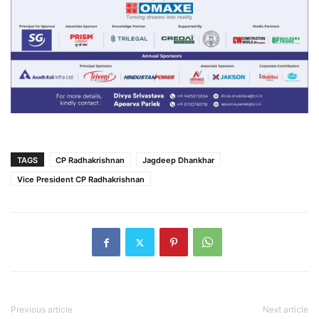
TAGS
CP Radhakrishnan
Jagdeep Dhankhar
Vice President CP Radhakrishnan
Previous article
Next article