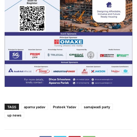
TAGS
aparna yadav
Prateek Yadav
samajwadi party
up news