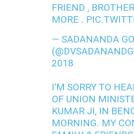
FRIEND , BROTHE
MORE .
PIC.TWIT
— SADANANDA G
(@DVSADANAND
2018
I’M SORRY TO HE
OF UNION MINIST
KUMAR JI, IN BEN
MORNING. MY CO