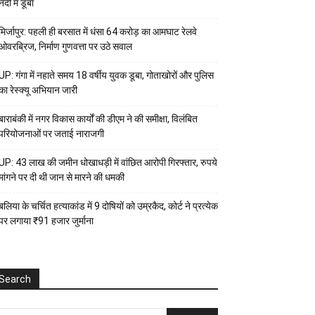
नदी में डूबा
मिर्जापुर: पहली ही बरसात में धंसा 64 करोड़ का आमघाट रेलवे
ओवरब्रिज, निर्माण गुणवत्ता पर उठे सवाल
UP: गंगा में नहाते समय 18 वर्षीय युवक डूबा, गोताखोरों और पुलिस
का रेस्क्यू अभियान जारी
बाराबंकी में नगर विकास कार्यों की डीएम ने की समीक्षा, विलंबित
परियोजनाओं पर जताई नाराजगी
UP: 43 लाख की जमीन धोखाधड़ी में वांछित आरोपी गिरफ्तार, रुपये
मांगने पर दी थी जान से मारने की धमकी
बलिया के चर्चित हत्याकांड में 9 दोषियों को उम्रकैद, कोर्ट ने प्रत्येक
पर लगाया ₹91 हजार जुर्माना
Search