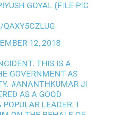
IYUSH GOYAL (FILE PIC
M/QAXY5OZLUG
EMBER 12, 2018
NCIDENT. THIS IS A
THE GOVERNMENT AS
TY.
#ANANTHKUMAR
JI
ERED AS A GOOD
 POPULAR LEADER. I
HIM ON THE BEHALF OF