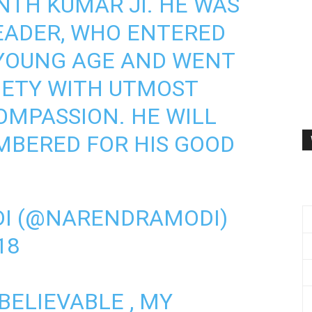
NTH KUMAR JI. HE WAS
EADER, WHO ENTERED
A YOUNG AGE AND WENT
IETY WITH UTMOST
OMPASSION. HE WILL
MBERED FOR HIS GOOD
I (@NARENDRAMODI)
18
NBELIEVABLE , MY