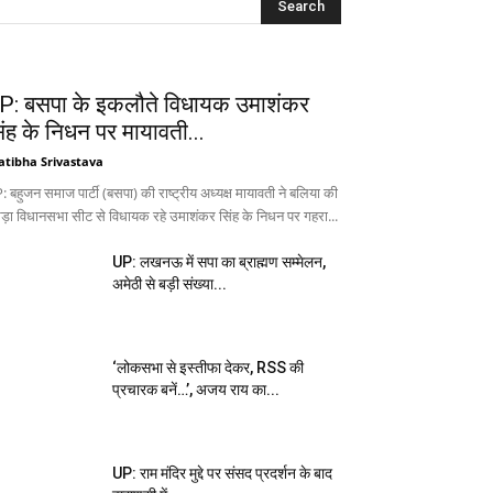
P: बसपा के इकलौते विधायक उमाशंकर
िंह के निधन पर मायावती...
atibha Srivastava
 बहुजन समाज पार्टी (बसपा) की राष्ट्रीय अध्यक्ष मायावती ने बलिया की
ड़ा विधानसभा सीट से विधायक रहे उमाशंकर सिंह के निधन पर गहरा...
UP: लखनऊ में सपा का ब्राह्मण सम्मेलन,
अमेठी से बड़ी संख्या...
‘लोकसभा से इस्तीफा देकर, RSS की
प्रचारक बनें…’, अजय राय का...
UP: राम मंदिर मुद्दे पर संसद प्रदर्शन के बाद