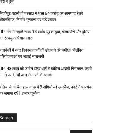
नदी में डूबा
मिर्जापुर: पहली ही बरसात में धंसा 64 करोड़ का आमघाट रेलवे
ओवरब्रिज, निर्माण गुणवत्ता पर उठे सवाल
UP: गंगा में नहाते समय 18 वर्षीय युवक डूबा, गोताखोरों और पुलिस
का रेस्क्यू अभियान जारी
बाराबंकी में नगर विकास कार्यों की डीएम ने की समीक्षा, विलंबित
परियोजनाओं पर जताई नाराजगी
UP: 43 लाख की जमीन धोखाधड़ी में वांछित आरोपी गिरफ्तार, रुपये
मांगने पर दी थी जान से मारने की धमकी
बलिया के चर्चित हत्याकांड में 9 दोषियों को उम्रकैद, कोर्ट ने प्रत्येक
पर लगाया ₹91 हजार जुर्माना
Search