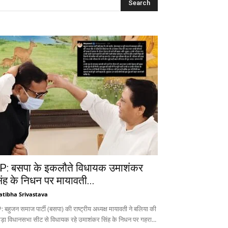
P: बसपा के इकलौते विधायक उमाशंकर
िंह के निधन पर मायावती...
atibha Srivastava
 बहुजन समाज पार्टी (बसपा) की राष्ट्रीय अध्यक्ष मायावती ने बलिया की
ड़ा विधानसभा सीट से विधायक रहे उमाशंकर सिंह के निधन पर गहरा...