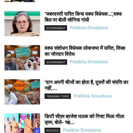
‘जबरदस्ती पारित किया वक्फ विधेयक…’,वक्फ
बिल पर बोली सोनिया गांधी
Pratibha Srivastava
GOVERNMENT
वक्फ संशोधन विधेयक लोकसभा में पारित, विपक्ष
का जोरदार विरोध
Pratibha Srivastava
GOVERNMENT
‘दान अपनी चीजों का होता है, दूसरों की संपत्ति का
नहीं,...
Pratibha Srivastava
TRENDING TOPIC
डिप्टी सीएम ब्रजेश पाठक को गिफ्ट मिला नीला
ड्रम, बोले- यह...
Pratibha Srivastava
POLITICS