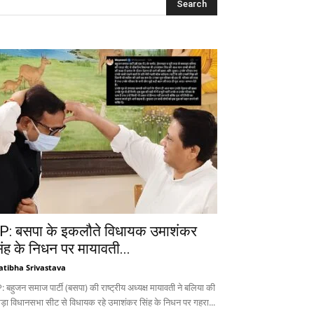
P: बसपा के इकलौते विधायक उमाशंकर
िंह के निधन पर मायावती...
atibha Srivastava
 बहुजन समाज पार्टी (बसपा) की राष्ट्रीय अध्यक्ष मायावती ने बलिया की
ड़ा विधानसभा सीट से विधायक रहे उमाशंकर सिंह के निधन पर गहरा...