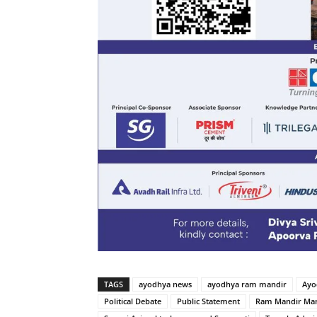
TAGS
ayodhya news
ayodhya ram mandir
Ayo
Political Debate
Public Statement
Ram Mandir Ma