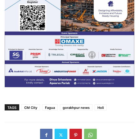
TAGS
CM City
Fagua
gorakhpur news
Holi