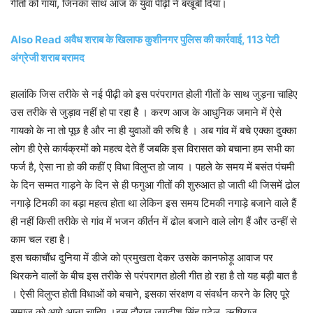
गीतों को गाया, जिनका साथ आज के युवा पीढ़ी ने बखूबी दिया।
Also Read अवैध शराब के खिलाफ कुशीनगर पुलिस की कार्रवाई, 113 पेटी
अंग्रेजी शराब बरामद
हालांकि जिस तरीके से नई पीढ़ी को इस परंपरागत होली गीतों के साथ जुड़ना चाहिए
उस तरीके से जुड़ाव नहीं हो पा रहा है । करण आज के आधुनिक जमाने में ऐसे
गायको के ना तो पूछ है और ना ही युवाओं की रुचि है । अब गांव में बचे एक्का दुक्का
लोग ही ऐसे कार्यक्रमों को महत्व देते हैं जबकि इस विरासत को बचाना हम सभी का
फर्ज है, ऐसा ना हो की कहीं ए विधा विलुप्त हो जाय । पहले के समय में बसंत पंचमी
के दिन सम्मत गाड़ने के दिन से ही फगुआ गीतों की शुरुआत हो जाती थी जिसमें ढोल
नगाड़े टिमकी का बड़ा महत्व होता था लेकिन इस समय टिमकी नगाड़े बजाने वाले हैं
ही नहीं किसी तरीके से गांव में भजन कीर्तन में ढोल बजाने वाले लोग हैं और उन्हीं से
काम चल रहा है।
इस चकाचौंध दुनिया में डीजे को प्रमुखता देकर उसके कानफोड़ू आवाज पर
थिरकने वालों के बीच इस तरीके से परंपरागत होली गीत हो रहा है तो यह बड़ी बात है
। ऐसी विलुप्त होती विधाओं को बचाने, इसका संरक्षण व संवर्धन करने के लिए पूरे
समाज को आगे आना चाहिए ।इस दौरान जगदीश सिंह पटेल, ऋषिराज