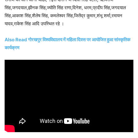
सिंह,जगदयाल,झीनक सिंह,ज्योति सिंह राणा,दिनेश, धरम,प्रदीप सिंह,जगदयाल
सिंह,आकाश सिंह,शैलेष सिंह, कमलेश्वर सिंह,जितेंद्र कुमार,शंभू शर्मा,रमायन
यादव,राकेश सिंह आदि उपस्थित रहे ।
Also Read गोरखपुर विश्वविद्यालय में महिला दिवस पर आयोजित हुआ सांस्कृतिक
कार्यक्रम