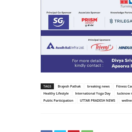
TAGS
Brajesh Pathak
breaking news
Fitness C
Healthy Lifestyle
International Yoga Day
lucknow 
Public Participation
UTTAR PRADESH NEWS
wellnes