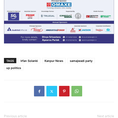
TAGS
Irfan Solanki
Kanpur News
samajwadi party
up politics
Previous article
Next article