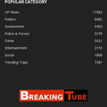
POPULAR CATEGORY
UP News
17382
Politics
6082
Government
5492
Police & Forces
5379
Crime
5021
Entertainment
3155
Social
1808
Trending Topic
1581