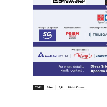
TAGS
Bihar
BJP
Nitish Kumar