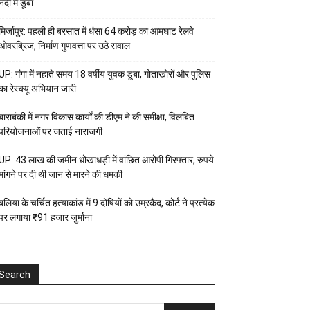
नदी में डूबा
मिर्जापुर: पहली ही बरसात में धंसा 64 करोड़ का आमघाट रेलवे
ओवरब्रिज, निर्माण गुणवत्ता पर उठे सवाल
UP: गंगा में नहाते समय 18 वर्षीय युवक डूबा, गोताखोरों और पुलिस
का रेस्क्यू अभियान जारी
बाराबंकी में नगर विकास कार्यों की डीएम ने की समीक्षा, विलंबित
परियोजनाओं पर जताई नाराजगी
UP: 43 लाख की जमीन धोखाधड़ी में वांछित आरोपी गिरफ्तार, रुपये
मांगने पर दी थी जान से मारने की धमकी
बलिया के चर्चित हत्याकांड में 9 दोषियों को उम्रकैद, कोर्ट ने प्रत्येक
पर लगाया ₹91 हजार जुर्माना
Search