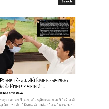
P: बसपा के इकलौते विधायक उमाशंकर
िंह के निधन पर मायावती...
atibha Srivastava
 बहुजन समाज पार्टी (बसपा) की राष्ट्रीय अध्यक्ष मायावती ने बलिया की
ड़ा विधानसभा सीट से विधायक रहे उमाशंकर सिंह के निधन पर गहरा...