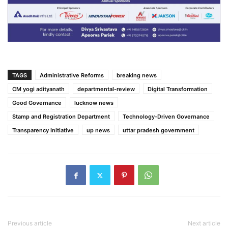
TAGS
Administrative Reforms
breaking news
CM yogi adityanath
departmental-review
Digital Transformation
Good Governance
lucknow news
Stamp and Registration Department
Technology-Driven Governance
Transparency Initiative
up news
uttar pradesh government
Previous article
Next article