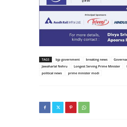
TAGS
bjp government
breaking news
Governa
Jawaharlal Nehru
Longest Serving Prime Minister
political news
prime minister modi