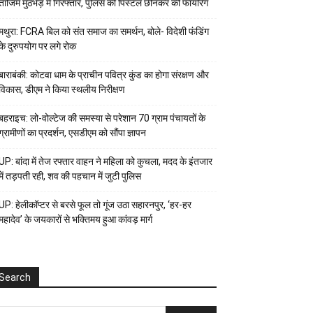
ताजिम मुठभेड़ में गिरफ्तार, पुलिस की पिस्टल छीनकर की फायरिंग
मथुरा: FCRA बिल को संत समाज का समर्थन, बोले- विदेशी फंडिंग
के दुरुपयोग पर लगे रोक
बाराबंकी: कोटवा धाम के प्राचीन पवित्र कुंड का होगा संरक्षण और
विकास, डीएम ने किया स्थलीय निरीक्षण
बहराइच: लो-वोल्टेज की समस्या से परेशान 70 ग्राम पंचायतों के
ग्रामीणों का प्रदर्शन, एसडीएम को सौंपा ज्ञापन
UP: बांदा में तेज रफ्तार वाहन ने महिला को कुचला, मदद के इंतजार
में तड़पती रही, शव की पहचान में जुटी पुलिस
UP: हेलीकॉप्टर से बरसे फूल तो गूंज उठा सहारनपुर, ‘हर-हर
महादेव’ के जयकारों से भक्तिमय हुआ कांवड़ मार्ग
Search