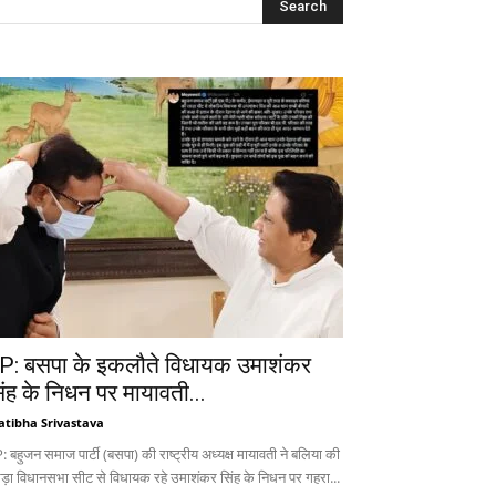
P: बसपा के इकलौते विधायक उमाशंकर
िंह के निधन पर मायावती...
atibha Srivastava
 बहुजन समाज पार्टी (बसपा) की राष्ट्रीय अध्यक्ष मायावती ने बलिया की
ड़ा विधानसभा सीट से विधायक रहे उमाशंकर सिंह के निधन पर गहरा...