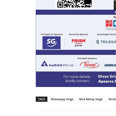
TAGS
Dhananjay Singh
MLA Abhay Singh
Shrik