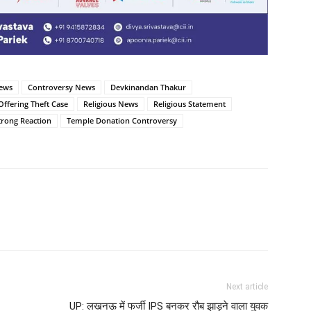
news
Controversy News
Devkinandan Thakur
ffering Theft Case
Religious News
Religious Statement
trong Reaction
Temple Donation Controversy
Next article
UP: लखनऊ में फर्जी IPS बनकर रौब झाड़ने वाला युवक