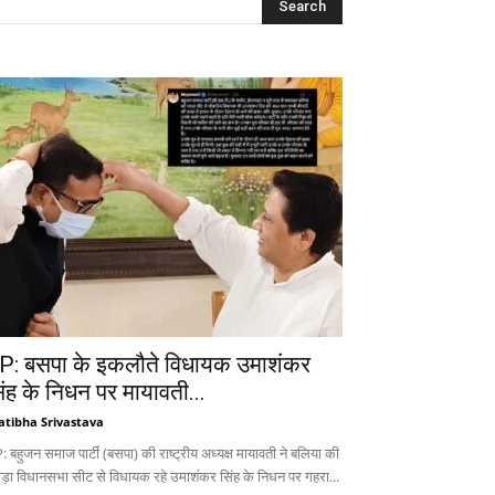
P: बसपा के इकलौते विधायक उमाशंकर
िंह के निधन पर मायावती...
atibha Srivastava
 बहुजन समाज पार्टी (बसपा) की राष्ट्रीय अध्यक्ष मायावती ने बलिया की
ड़ा विधानसभा सीट से विधायक रहे उमाशंकर सिंह के निधन पर गहरा...