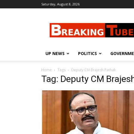
Saturday, August 8, 2026
Breaking
Tube
UP NEWS
POLITICS
GOVERNM
Home
Tags
Deputy CM Brajesh Pathak
Tag: Deputy CM Brajes