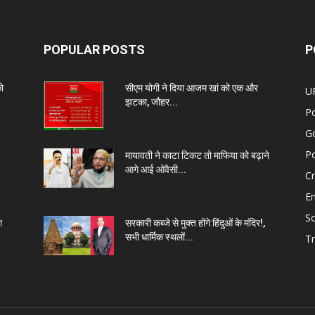
POPULAR POSTS
P
को
सीएम योगी ने दिया आजम खां को एक और
U
झटका, जौहर...
Po
G
Po
मायावती ने काटा टिकट तो माफिया को बढ़ाने
आगे आई ओवैसी...
C
E
So
ा
सरकारी कब्जे से मुक्त होंगे हिंदुओं के मंदिर!,
सभी धार्मिक स्थलों...
Tr