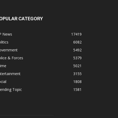
OPULAR CATEGORY
P News
17419
litics
6082
overnment
5492
lice & Forces
5379
rime
5021
ntertainment
3155
cial
1808
ending Topic
1581