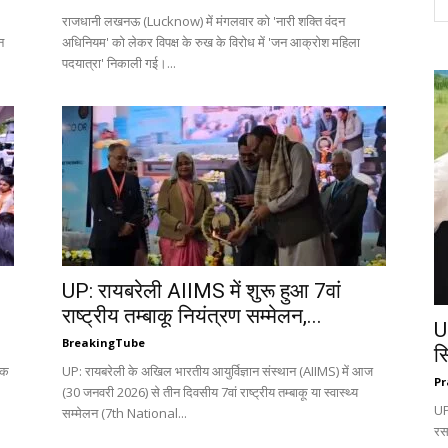
राजधानी लखनऊ (Lucknow) में मंगलवार को 'नारी शक्ति वंदन
न
अधिनियम' को लेकर विपक्ष के रुख के विरोध में 'जन आक्रोश महिला
पदयात्रा' निकाली गई।...
UP: रायबरेली AIIMS में शुरू हुआ 7वां
राष्ट्रीय तम्बाकू नियंत्रण सम्मेलन,...
U
BreakingTube
स
ठक
UP: रायबरेली के अखिल भारतीय आयुर्विज्ञान संस्थान (AIIMS) में आज
Pr
(30 जनवरी 2026) से तीन दिवसीय 7वां राष्ट्रीय तम्बाकू या स्वास्थ्य
UP:
सम्मेलन (7th National...
रस