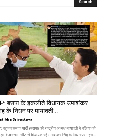
P: बसपा के इकलौते विधायक उमाशंकर
िंह के निधन पर मायावती...
atibha Srivastava
 बहुजन समाज पार्टी (बसपा) की राष्ट्रीय अध्यक्ष मायावती ने बलिया की
ड़ा विधानसभा सीट से विधायक रहे उमाशंकर सिंह के निधन पर गहरा...