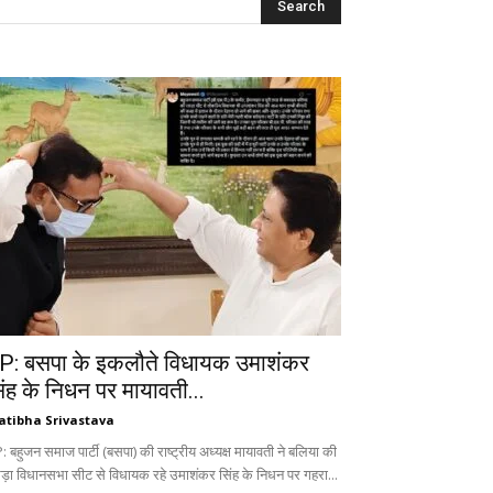
P: बसपा के इकलौते विधायक उमाशंकर
िंह के निधन पर मायावती...
atibha Srivastava
 बहुजन समाज पार्टी (बसपा) की राष्ट्रीय अध्यक्ष मायावती ने बलिया की
ड़ा विधानसभा सीट से विधायक रहे उमाशंकर सिंह के निधन पर गहरा...