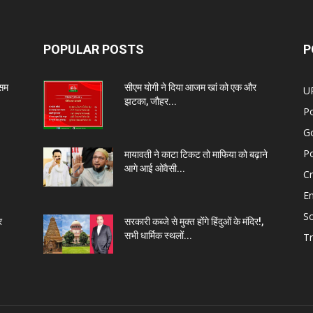
POPULAR POSTS
P
ौसम
सीएम योगी ने दिया आजम खां को एक और
U
झटका, जौहर...
Po
G
Po
मायावती ने काटा टिकट तो माफिया को बढ़ाने
आगे आई ओवैसी...
C
E
So
र
सरकारी कब्जे से मुक्त होंगे हिंदुओं के मंदिर!,
सभी धार्मिक स्थलों...
Tr