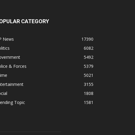
OPULAR CATEGORY
P News
17390
litics
6082
overnment
5492
lice & Forces
5379
rime
5021
ntertainment
3155
cial
1808
ending Topic
1581