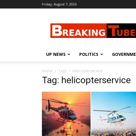
Friday, August 7, 2026
Breaking
Tube
UP NEWS
POLITICS
GOVERNM
Home
Tags
Helicopterservice
Tag: helicopterservice