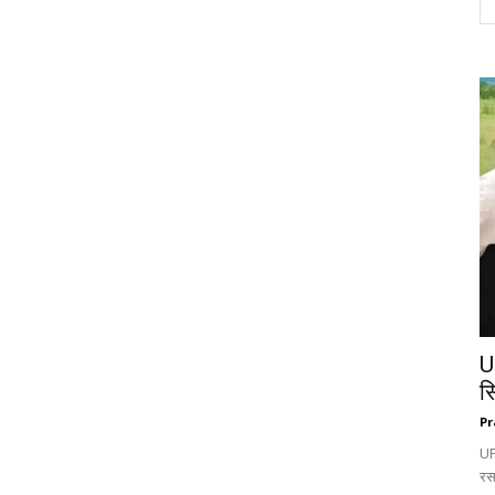
U
स
Pr
UP:
रस