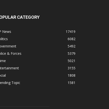
OPULAR CATEGORY
P News
17419
litics
6082
overnment
5492
lice & Forces
5379
rime
5021
ntertainment
3155
cial
1808
ending Topic
1581