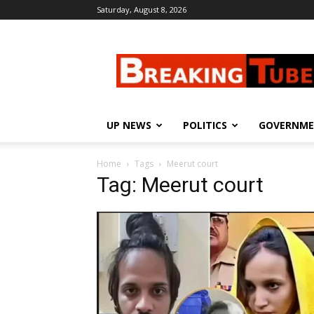
Saturday, August 8, 2026
Breaking
Tube
UP NEWS
POLITICS
GOVERNM
Home
Tags
Meerut court
Tag: Meerut court