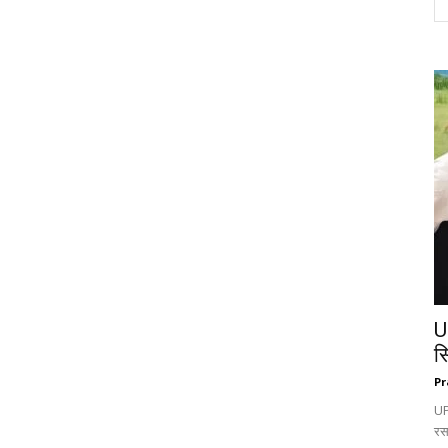
U
स
Pr
UP:
रस