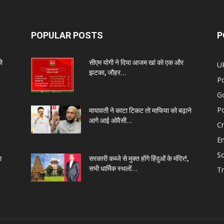
POPULAR POSTS
P
को
सीएम योगी ने दिया आजम खां को एक और
U
झटका, जौहर...
Po
G
Po
मायावती ने काटा टिकट तो माफिया को बढ़ाने
आगे आई ओवैसी...
C
E
So
ा
सरकारी कब्जे से मुक्त होंगे हिंदुओं के मंदिर!,
सभी धार्मिक स्थलों...
Tr