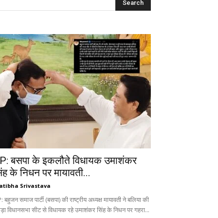
P: बसपा के इकलौते विधायक उमाशंकर
िंह के निधन पर मायावती...
atibha Srivastava
 बहुजन समाज पार्टी (बसपा) की राष्ट्रीय अध्यक्ष मायावती ने बलिया की
ड़ा विधानसभा सीट से विधायक रहे उमाशंकर सिंह के निधन पर गहरा...