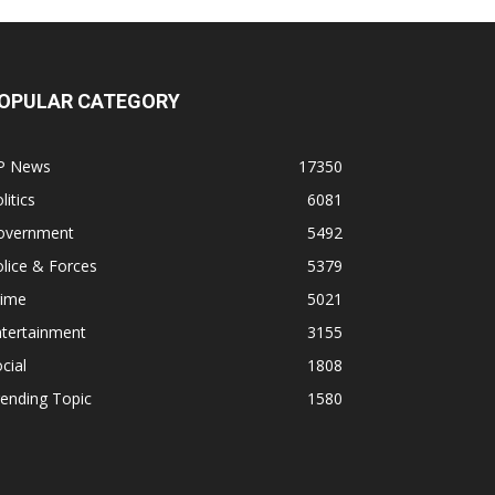
OPULAR CATEGORY
P News
17350
litics
6081
overnment
5492
lice & Forces
5379
rime
5021
ntertainment
3155
cial
1808
ending Topic
1580