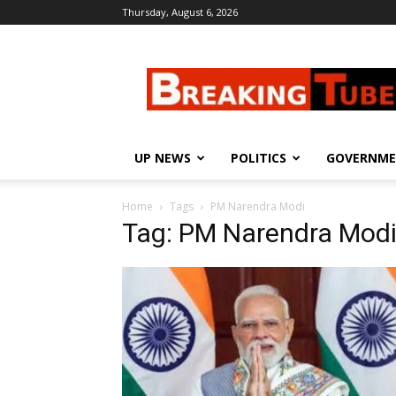
Thursday, August 6, 2026
Breaking
Tube
UP NEWS
POLITICS
GOVERNM
Home
Tags
PM Narendra Modi
Tag: PM Narendra Mod