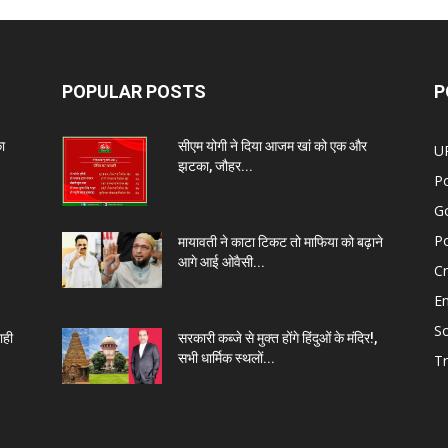
POPULAR POSTS
P
ा
सीएम योगी ने दिया आजम खां को एक और
U
झटका, जौहर...
Po
G
Po
मायावती ने काटा टिकट तो माफिया को बढ़ाने
आगे आई ओवैसी...
C
E
So
ाही
सरकारी कब्जे से मुक्त होंगे हिंदुओं के मंदिर!,
सभी धार्मिक स्थलों...
Tr