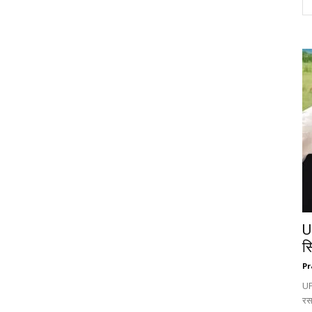
U
स
Pr
UP:
रस