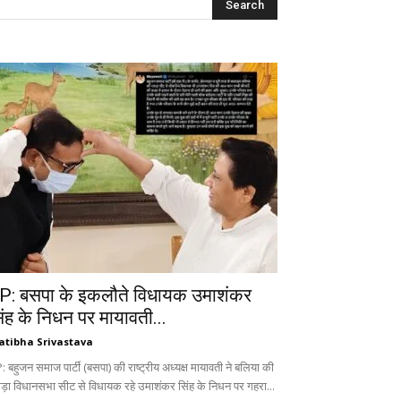
P: बसपा के इकलौते विधायक उमाशंकर
िंह के निधन पर मायावती...
atibha Srivastava
 बहुजन समाज पार्टी (बसपा) की राष्ट्रीय अध्यक्ष मायावती ने बलिया की
ड़ा विधानसभा सीट से विधायक रहे उमाशंकर सिंह के निधन पर गहरा...