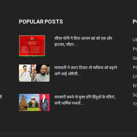
POPULAR POSTS
P
प
सीएम योगी ने दिया आजम खां को एक और
U
झटका, जौहर...
Po
G
Po
मायावती ने काटा टिकट तो माफिया को बढ़ाने
आगे आई ओवैसी...
C
E
So
नी
सरकारी कब्जे से मुक्त होंगे हिंदुओं के मंदिर!,
सभी धार्मिक स्थलों...
Tr