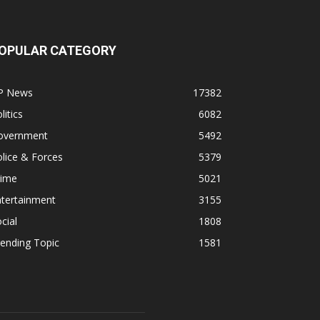
OPULAR CATEGORY
P News
17382
litics
6082
overnment
5492
lice & Forces
5379
rime
5021
ntertainment
3155
cial
1808
ending Topic
1581