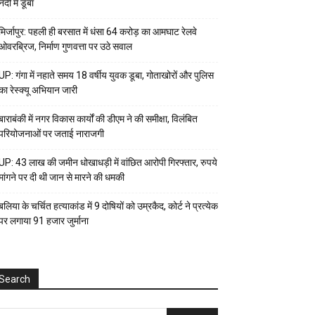
नदी में डूबा
मिर्जापुर: पहली ही बरसात में धंसा 64 करोड़ का आमघाट रेलवे
ओवरब्रिज, निर्माण गुणवत्ता पर उठे सवाल
UP: गंगा में नहाते समय 18 वर्षीय युवक डूबा, गोताखोरों और पुलिस
का रेस्क्यू अभियान जारी
बाराबंकी में नगर विकास कार्यों की डीएम ने की समीक्षा, विलंबित
परियोजनाओं पर जताई नाराजगी
UP: 43 लाख की जमीन धोखाधड़ी में वांछित आरोपी गिरफ्तार, रुपये
मांगने पर दी थी जान से मारने की धमकी
बलिया के चर्चित हत्याकांड में 9 दोषियों को उम्रकैद, कोर्ट ने प्रत्येक
पर लगाया ₹91 हजार जुर्माना
Search