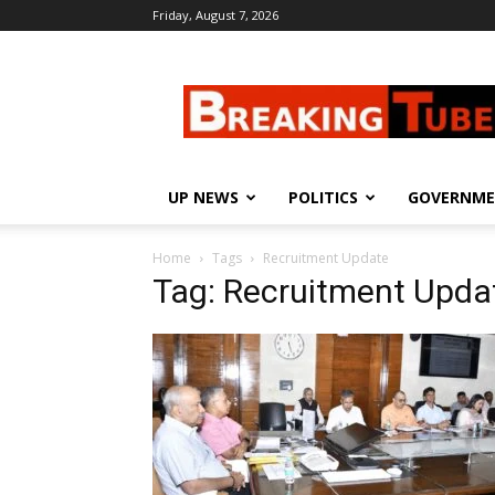
Friday, August 7, 2026
Breaking
Tube
UP NEWS
POLITICS
GOVERNM
Home
Tags
Recruitment Update
Tag: Recruitment Upda